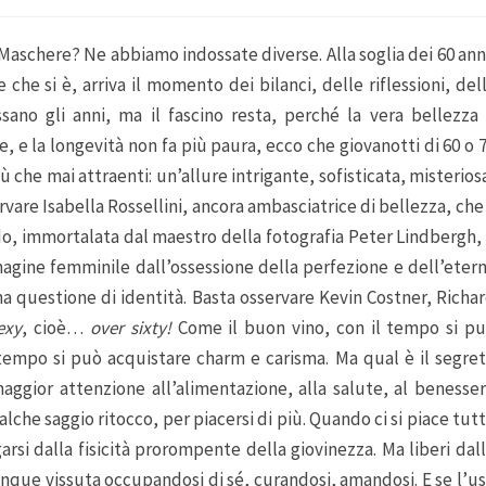
Maschere? Ne abbiamo indossate diverse. Alla soglia dei 60 ann
 che si è, arriva il momento dei bilanci, delle riflessioni, del
ssano gli anni, ma il fascino resta, perché la vera bellezza
, e la longevità non fa più paura, ecco che giovanotti di 60 o 
 che mai attraenti: un’allure intrigante, sofisticata, misterios
rvare Isabella Rossellini, ancora ambasciatrice di bellezza, che
do, immortalata dal maestro della fotografia Peter Lindbergh, 
agine femminile dall’ossessione della perfezione e dell’eter
na questione di identità. Basta osservare Kevin Costner, Richa
exy
, cioè…
over sixty!
Come il buon vino, con il tempo si p
 tempo si può acquistare charm e carisma. Ma qual è il segre
maggior attenzione all’alimentazione, alla salute, al benesse
alche saggio ritocco, per piacersi di più. Quando ci si piace tut
legarsi dalla fisicità prorompente della giovinezza. Ma liberi dal
munque vissuta occupandosi di sé, curandosi, amandosi. E se l’u