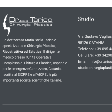
Studio
Via Gustavo Vagliasi
La dottoressa Maria Stella Tarico è
95126 CATANIA
specializzata in
Chirurgia Plastica,
Telefono:
+39 095 4
Ricostruttiva ed Estetica
. È dirigente
Cellulare:
+39 3429
medico presso l’Unità Operativa
Email:
info@drtarico
Complessa di Chirurgia Plastica, ospedale
studiochirurgiapla
per le emergenze Cannizzaro, Catania.
Iscritta al SICPRE e all’AICPE , le più
importanti società scientifiche italiane.