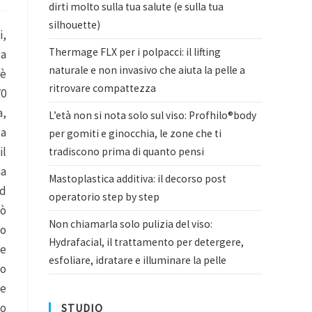
dirti molto sulla tua salute (e sulla tua
silhouette)
i,
Thermage FLX per i polpacci: il lifting
la
naturale e non invasivo che aiuta la pelle a
 è
ritrovare compattezza
70
a,
L’età non si nota solo sul viso: Profhilo®body
 a
per gomiti e ginocchia, le zone che ti
il
tradiscono prima di quanto pensi
na
Mastoplastica additiva: il decorso post
rd
operatorio step by step
uò
Non chiamarla solo pulizia del viso:
to
Hydrafacial, il trattamento per detergere,
re
esfoliare, idratare e illuminare la pelle
to
le
so
STUDIO