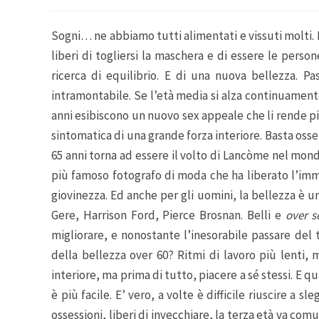
Sogni… ne abbiamo tutti alimentati e vissuti molti. 
liberi di togliersi la maschera e di essere le persone
ricerca di equilibrio. E di una nuova bellezza. Pa
intramontabile. Se l’età media si alza continuamente
anni esibiscono un nuovo sex appeale che li rende più
sintomatica di una grande forza interiore. Basta osse
65 anni torna ad essere il volto di Lancòme nel mon
più famoso fotografo di moda che ha liberato l’imm
giovinezza. Ed anche per gli uomini, la bellezza è u
Gere, Harrison Ford, Pierce Brosnan. Belli e
over s
migliorare, e nonostante l’inesorabile passare del
della bellezza over 60? Ritmi di lavoro più lenti, 
interiore, ma prima di tutto, piacere a sé stessi. E qu
è più facile. E’ vero, a volte è difficile riuscire a s
ossessioni, liberi di invecchiare, la terza età va co