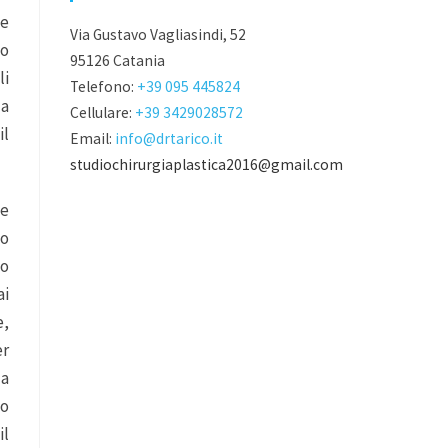
le
Via Gustavo Vagliasindi, 52
no
95126 Catania
li
Telefono:
+39 095 445824
la
Cellulare:
+39 3429028572
il
Email:
info@drtarico.it
studiochirurgiaplastica2016@gmail.com
le
no
co
ai
e,
er
la
lo
il