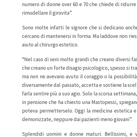
numero di donne over 60 e 70 che chiede di ridurre 
rimodellare il girovita”.
Sono molte infatti le signore che si dedicano anche
cercano di mantenersi in forma. Ma laddove non rie
aiuto al chirurgo estetico.
“Nel caso di seni molto grandi che creano diversi fas
che creano un forte disagio psicologico, spesso si t
ma non ne avevano avuto il coraggio o la possibilit
diversamente dal passato, accetta e sostiene la sce
farla sentire più a suo agio. Solo la scorsa settim
in pensione che ha chiesto una Mastopessi, spiegan
poteva permetterselo. Oggi la medicina estetica e
demonizzate, neppure dai pazienti meno giovani”.
Splendidi uomini e donne maturi. Bellissimi, e ver