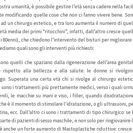
stra umanità, è possibile gestire l’età senza cadere nella faci
e modificando quelle cose che non ci fanno vivere bene. So
 ad un chirurgo estetico, e tra loro aumenta il numero di quel
tà media dei primi “ritocchini”, infatti, dall’altro cresce quel
i 80enni), che chiedono l’intervento del bisturi per migliorare 
diamo quali sono gli interventi più richiesti:
i sono quelli che spaziano dalla rigenerazione dell’area genita
 rispetto alla bellezza e alla salute: le donne si rivolgo
ogo. Superata una certa età chi si rivolge al chirurgo esteti
i sono i trattamenti più prettamente medici, verso i quali orm
nili, le macchie su mani e viso, i filler, quando disidratazion
che è il momento di stimolare l’idratazione, o gli ultrasuoni, p
a, ecc. Dall’altro ci sono i trattamenti di tipo chirurgico: se 
parte di pazienti di sesso maschile, e non solo per ringiovanire 
’è anche un forte aumento di Mastoplastiche riduttive: cresce 