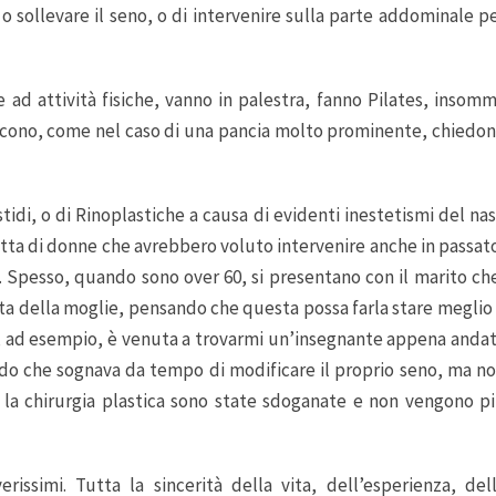
o sollevare il seno, o di intervenire sulla parte addominale p
 ad attività fisiche, vanno in palestra, fanno Pilates, insom
scono, come nel caso di una pancia molto prominente, chiedo
tidi, o di Rinoplastiche a causa di evidenti inestetismi del na
ratta di donne che avrebbero voluto intervenire anche in passat
à. Spesso, quando sono over 60, si presentano con il marito ch
lta della moglie, pensando che questa possa farla stare meglio
ana, ad esempio, è venuta a trovarmi un’insegnante appena anda
do che sognava da tempo di modificare il proprio seno, ma n
 la chirurgia plastica sono state sdoganate e non vengono p
issimi. Tutta la sincerità della vita, dell’esperienza, del