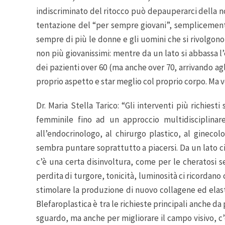
indiscriminato del ritocco può depauperarci della no
tentazione del “per sempre giovani”, semplicement
sempre di più le donne e gli uomini che si rivolgono
non più giovanissimi: mentre da un lato si abbassa l’e
dei pazienti over 60 (ma anche over 70, arrivando agl
proprio aspetto e star meglio col proprio corpo. Ma ve
Dr. Maria Stella Tarico: “Gli interventi più richiest
femminile fino ad un approccio multidisciplinare
all’endocrinologo, al chirurgo plastico, al ginecol
sembra puntare soprattutto a piacersi. Da un lato c
c’è una certa disinvoltura, come per le cheratosi se
perdita di turgore, tonicità, luminosità ci ricordano 
stimolare la produzione di nuovo collagene ed elastin
Blefaroplastica è tra le richieste principali anche da 
sguardo, ma anche per migliorare il campo visivo, c