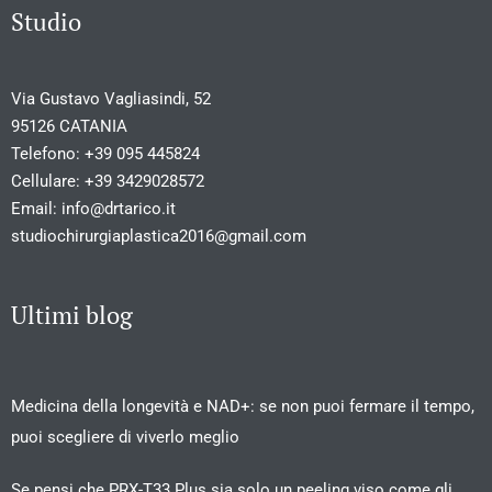
Studio
Via Gustavo Vagliasindi, 52
95126 CATANIA
Telefono:
+39 095 445824
Cellulare:
+39 3429028572
Email:
info@drtarico.it
studiochirurgiaplastica2016@gmail.com
Ultimi blog
Medicina della longevità e NAD+: se non puoi fermare il tempo,
puoi scegliere di viverlo meglio
Se pensi che PRX-T33 Plus sia solo un peeling viso come gli