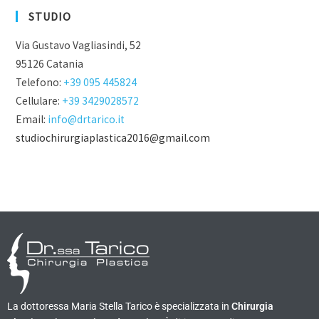
STUDIO
Via Gustavo Vagliasindi, 52
95126 Catania
Telefono:
+39 095 445824
Cellulare:
+39 3429028572
Email:
info@drtarico.it
studiochirurgiaplastica2016@gmail.com
La dottoressa Maria Stella Tarico è specializzata in
Chirurgia