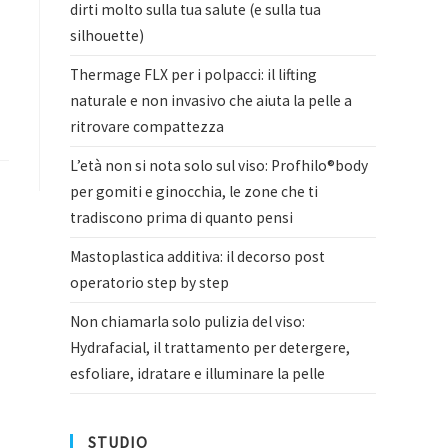
dirti molto sulla tua salute (e sulla tua
silhouette)
Thermage FLX per i polpacci: il lifting
naturale e non invasivo che aiuta la pelle a
ritrovare compattezza
L’età non si nota solo sul viso: Profhilo®body
per gomiti e ginocchia, le zone che ti
tradiscono prima di quanto pensi
Mastoplastica additiva: il decorso post
operatorio step by step
Non chiamarla solo pulizia del viso:
Hydrafacial, il trattamento per detergere,
esfoliare, idratare e illuminare la pelle
STUDIO