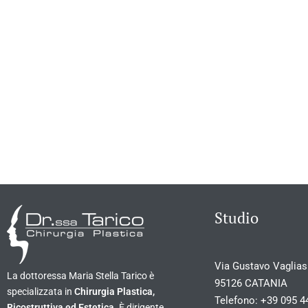
Studio
Via Gustavo Vagliasi
La dottoressa Maria Stella Tarico è
95126 CATANIA
specializzata in
Chirurgia Plastica,
Telefono:
+39 095 4
Ricostruttiva ed Estetica
. È dirigente