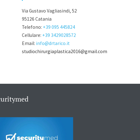
Via Gustavo Vagliasindi, 52
95126 Catania
Telefono:
+39 095 445824
Cellulare:
+39 3429028572
Email:
info@drtarico.it
studiochirurgiaplastica2016@gmail.com
curitymed