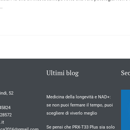
l…
Ultimi blog
Se
ndi, 52
Medicina della longevità e NAD+:
se non puoi fermare il tempo, puoi
45824
scegliere di viverlo meglio
028572
.it
Se pensi che PRX-T33 Plus sia solo
stica2016@gmail.com