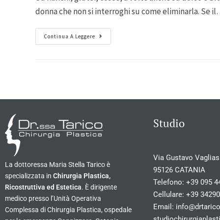
donna che non si interroghi su come eliminarla. Se i
Continua A Leggere
Studio
Via Gustavo Vagliasi
La dottoressa Maria Stella Tarico è
95126 CATANIA
specializzata in
Chirurgia Plastica,
Telefono:
+39 095 4
Ricostruttiva ed Estetica
. È dirigente
Cellulare:
+39 3429
medico presso l’Unità Operativa
Email:
info@drtarico
Complessa di Chirurgia Plastica, ospedale
studiochirurgiapla