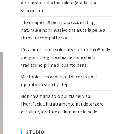
dirti molto sulla tua salute (e sulla tua
silhouette)
Thermage FLX per i polpacci: il lifting
naturale e non invasivo che aiuta la pelle a
ritrovare compattezza
L’età non si nota solo sul viso: Profhilo®body
per gomiti e ginocchia, le zone che ti
tradiscono prima di quanto pensi
Mastoplastica additiva: il decorso post
operatorio step by step
Non chiamarla solo pulizia del viso:
Hydrafacial, il trattamento per detergere,
esfoliare, idratare e illuminare la pelle
STUDIO