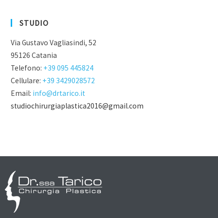
STUDIO
Via Gustavo Vagliasindi, 52
95126 Catania
Telefono:
+39 095 445824
Cellulare:
+39 3429028572
Email:
info@drtarico.it
studiochirurgiaplastica2016@gmail.com