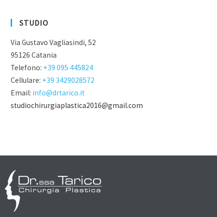
STUDIO
Via Gustavo Vagliasindi, 52
95126 Catania
Telefono:
+39 095 445824
Cellulare:
+39 3429028572
Email:
info@drtarico.it
studiochirurgiaplastica2016@gmail.com