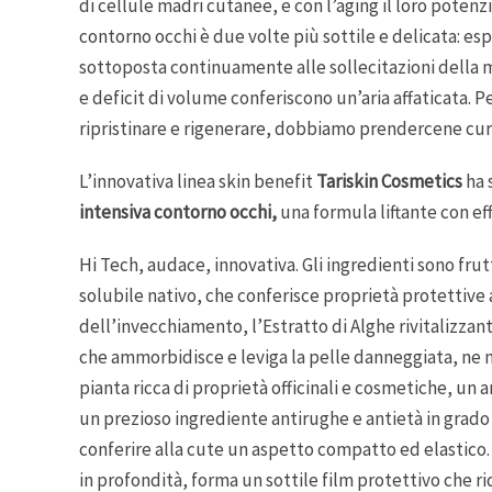
di cellule madri cutanee, e con l’aging il loro potenzia
contorno occhi è due volte più sottile e delicata: e
sottoposta continuamente alle sollecitazioni della m
e deficit di volume conferiscono un’aria affaticata. 
ripristinare e rigenerare, dobbiamo prendercene cu
L’innovativa linea skin benefit
Tariskin Cosmetics
ha 
intensiva contorno occhi,
una formula liftante con e
Hi Tech, audace, innovativa. Gli ingredienti sono frut
solubile nativo, che conferisce proprietà protettive 
dell’invecchiamento, l’Estratto di Alghe rivitalizzan
che ammorbidisce e leviga la pelle danneggiata, ne mig
pianta ricca di proprietà officinali e cosmetiche, un an
un prezioso ingrediente antirughe e antietà in grado d
conferire alla cute un aspetto compatto ed elastico. I
in profondità, forma un sottile film protettivo che 