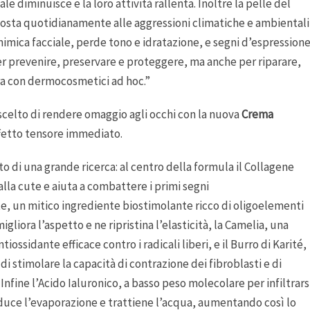
le diminuisce e la loro attività rallenta. Inoltre la pelle del
sposta quotidianamente alle aggressioni climatiche e ambientali
imica facciale, perde tono e idratazione, e segni d’espression
Per prevenire, preservare e proteggere, ma anche per riparare,
ra con dermocosmetici ad hoc.”
scelto di rendere omaggio agli occhi con la nuova
Crema
ffetto tensore immediato.
to di una grande ricerca: al centro della formula il Collagene
alla cute e aiuta a combattere i primi segni
te, un mitico ingrediente biostimolante ricco di oligoelementi
liora l’aspetto e ne ripristina l’elasticità, la Camelia, una
tiossidante efficace contro i radicali liberi, e il Burro di Karité,
i stimolare la capacità di contrazione dei fibroblasti e di
nfine l’Acido Ialuronico, a basso peso molecolare per infiltrars
riduce l’evaporazione e trattiene l’acqua, aumentando così lo