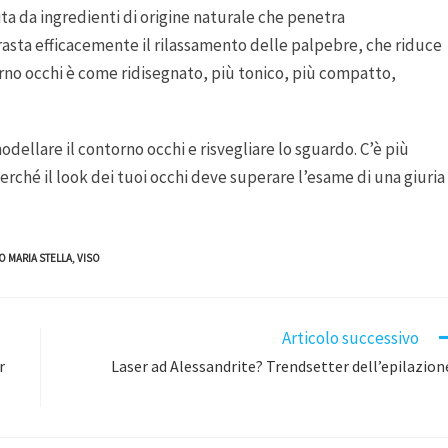
ta da ingredienti di origine naturale che penetra
sta efficacemente il rilassamento delle palpebre, che riduce
ntorno occhi è come ridisegnato, più tonico, più compatto,
dellare il contorno occhi e risvegliare lo sguardo. C’è più
erché il look dei tuoi occhi deve superare l’esame di una giuria
O MARIA STELLA
,
VISO
Articolo successivo
r
Laser ad Alessandrite? Trendsetter dell’epilazion