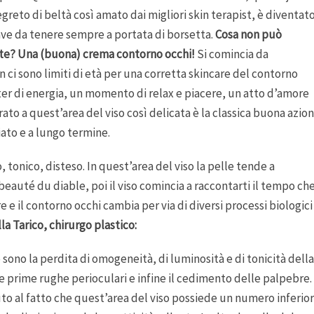
 segreto di beltà così amato dai migliori skin terapist, è diventat
have da tenere sempre a portata di borsetta.
Cosa non può
te? Una (buona) crema contorno occhi!
Si comincia da
n ci sono limiti di età per una corretta skincare del contorno
ter di energia, un momento di relax e piacere, un atto d’amore
ato a quest’area del viso così delicata è la classica buona azio
iato e a lungo termine.
, tonico, disteso. In quest’area del viso la pelle tende a
beauté du diable, poi il viso comincia a raccontarti il tempo ch
e e il contorno occhi cambia per via di diversi processi biologici
la Tarico, chirurgo plastico:
o sono la perdita di omogeneità, di luminosità e di tonicità della
le prime rughe perioculari e infine il cedimento delle palpebre.
o al fatto che quest’area del viso possiede un numero inferio