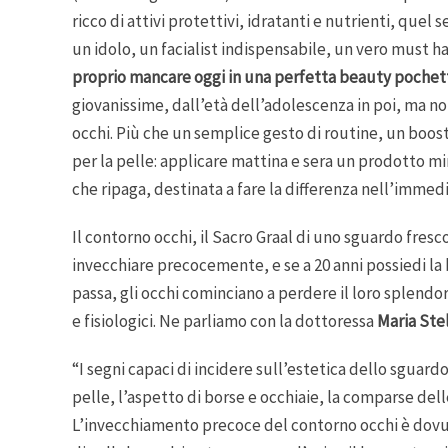
ricco di attivi protettivi, idratanti e nutrienti, quel
un idolo, un facialist indispensabile, un vero must 
proprio mancare oggi in una perfetta beauty pochet
giovanissime, dall’età dell’adolescenza in poi, ma no
occhi. Più che un semplice gesto di routine, un boos
per la pelle: applicare mattina e sera un prodotto mir
che ripaga, destinata a fare la differenza nell’immed
Il contorno occhi, il Sacro Graal di uno sguardo fresco
invecchiare precocemente, e se a 20 anni possiedi la 
passa, gli occhi cominciano a perdere il loro splendor
e fisiologici. Ne parliamo con la dottoressa
Maria Stel
“I segni capaci di incidere sull’estetica dello sguard
pelle, l’aspetto di borse e occhiaie, la comparse del
L’invecchiamento precoce del contorno occhi è dovut