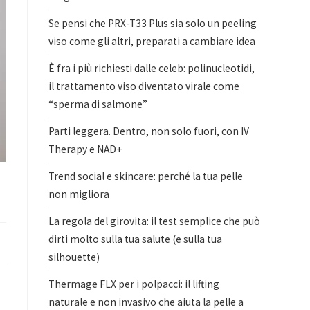
Se pensi che PRX-T33 Plus sia solo un peeling
viso come gli altri, preparati a cambiare idea
È fra i più richiesti dalle celeb: polinucleotidi,
il trattamento viso diventato virale come
“sperma di salmone”
Parti leggera. Dentro, non solo fuori, con IV
Therapy e NAD+
Trend social e skincare: perché la tua pelle
non migliora
La regola del girovita: il test semplice che può
dirti molto sulla tua salute (e sulla tua
silhouette)
Thermage FLX per i polpacci: il lifting
naturale e non invasivo che aiuta la pelle a