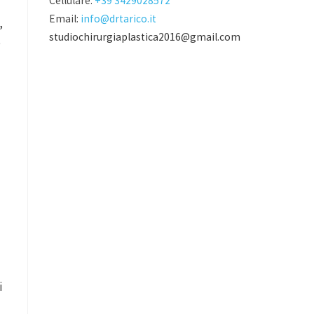
Cellulare:
+39 3429028572
Email:
info@drtarico.it
,
studiochirurgiaplastica2016@gmail.com
e
i