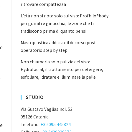
ritrovare compattezza
o
L’età non si nota solo sul viso: Profhilo®body
per gomiti e ginocchia, le zone che ti
tradiscono prima di quanto pensi
Mastoplastica additiva: il decorso post
ne
operatorio step by step
Non chiamarla solo pulizia del viso:
Hydrafacial, il trattamento per detergere,
esfoliare, idratare e illuminare la pelle
e
STUDIO
Via Gustavo Vagliasindi, 52
95126 Catania
Telefono:
+39 095 445824
re