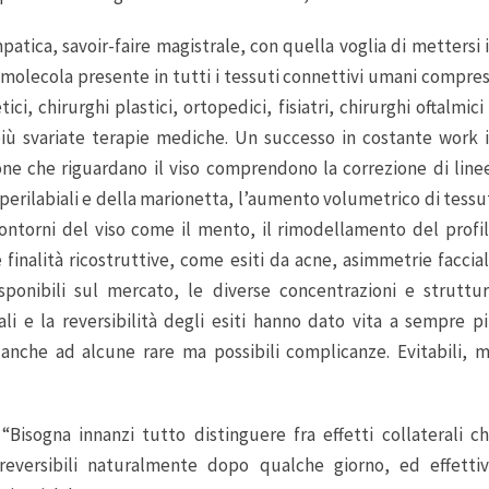
mpatica, savoir-faire magistrale, con quella voglia di mettersi 
a molecola presente in tutti i tessuti connettivi umani compre
i, chirurghi plastici, ortopedici, fisiatri, chirurghi oftalmici
 più svariate terapie mediche. Un successo in costante work 
one che riguardano il viso comprendono la correzione di line
 perilabiali e della marionetta, l’aumento volumetrico di tessu
ontorni del viso come il mento, il rimodellamento del profi
 finalità ricostruttive, come esiti da acne, asimmetrie faccial
sponibili sul mercato, le diverse concentrazioni e struttu
rali e la reversibilità degli esiti hanno dato vita a sempre p
anche ad alcune rare ma possibili complicanze. Evitabili, 
:
“Bisogna innanzi tutto distinguere fra effetti collaterali c
 reversibili naturalmente dopo qualche giorno, ed effetti