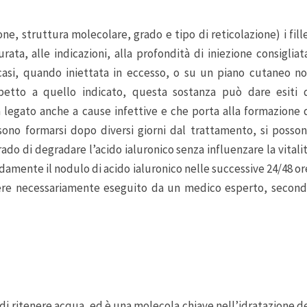
ne, struttura molecolare, grado e tipo di reticolazione) i fill
rata, alle indicazioni, alla profondità di iniezione consigliat
ari casi, quando iniettata in eccesso, o su un piano cutaneo n
spetto a quello indicato, questa sostanza può dare esiti 
legato anche a cause infettive e che porta alla formazione 
sono formarsi dopo diversi giorni dal trattamento, si posso
do di degradare l’acido ialuronico senza influenzare la vitali
idamente il nodulo di acido ialuronico nelle successive 24/48 or
essere necessariamente eseguito da un medico esperto, secon
 di ritenere acqua, ed è una molecola chiave nell’idratazione d