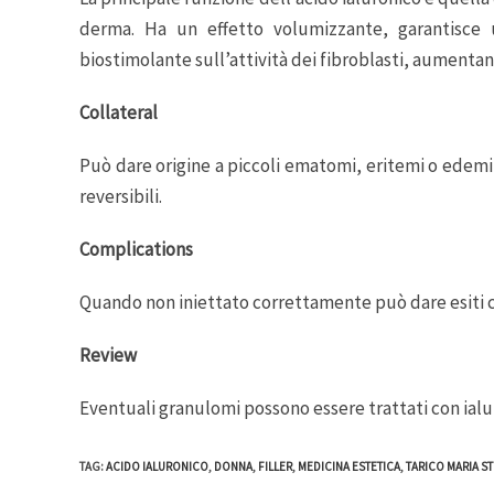
derma. Ha un effetto volumizzante, garantisce 
biostimolante sull’attività dei fibroblasti, aumentand
Collateral
Può dare origine a piccoli ematomi, eritemi o edemi 
reversibili.
Complications
Quando non iniettato correttamente può dare esiti c
Review
Eventuali granulomi possono essere trattati con ialuro
TAG
:
ACIDO IALURONICO
,
DONNA
,
FILLER
,
MEDICINA ESTETICA
,
TARICO MARIA ST