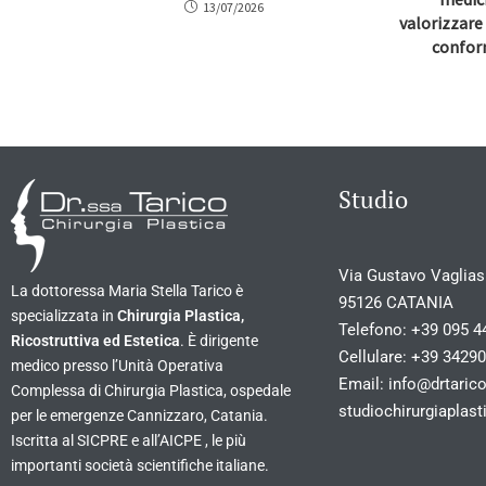
13/07/2026
valorizzare
conform
Studio
Via Gustavo Vagliasi
La dottoressa Maria Stella Tarico è
95126 CATANIA
specializzata in
Chirurgia Plastica,
Telefono:
+39 095 4
Ricostruttiva ed Estetica
. È dirigente
Cellulare:
+39 3429
medico presso l’Unità Operativa
Email:
info@drtarico
Complessa di Chirurgia Plastica, ospedale
studiochirurgiapla
per le emergenze Cannizzaro, Catania.
Iscritta al SICPRE e all’AICPE , le più
importanti società scientifiche italiane.