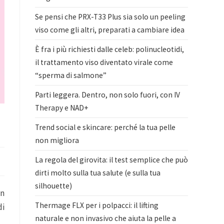
Se pensi che PRX-T33 Plus sia solo un peeling
viso come gli altri, preparati a cambiare idea
È fra i più richiesti dalle celeb: polinucleotidi,
il trattamento viso diventato virale come
“sperma di salmone”
Parti leggera. Dentro, non solo fuori, con IV
Therapy e NAD+
Trend social e skincare: perché la tua pelle
non migliora
La regola del girovita: il test semplice che può
dirti molto sulla tua salute (e sulla tua
silhouette)
in
Thermage FLX per i polpacci: il lifting
di
naturale e non invasivo che aiuta la pelle a