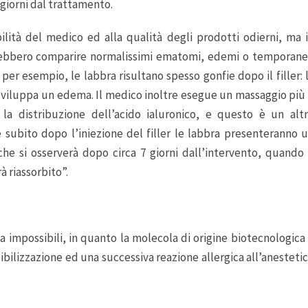
giorni dal trattamento.
bilità del medico ed alla qualità degli prodotti odierni, ma 
potrebbero comparire normalissimi ematomi, edemi o temporan
, per esempio, le labbra risultano spesso gonfie dopo il filler: 
si sviluppa un edema. Il medico inoltre esegue un massaggio più
la distribuzione dell’acido ialuronico, e questo è un alt
subito dopo l’iniezione del filler le labbra presenteranno 
 si osserverà dopo circa 7 giorni dall’intervento, quando 
à riassorbito”.
tica impossibili, in quanto la molecola di origine biotecnologica
bilizzazione ed una successiva reazione allergica all’anesteti