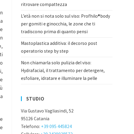
ritrovare compattezza
in
L’età non si nota solo sul viso: Profhilo®body
sa
per gomiti e ginocchia, le zone che ti
 e
tradiscono prima di quanto pensi
in
Mastoplastica additiva: il decorso post
e,
operatorio step by step
ti
lo
Non chiamarla solo pulizia del viso:
Hydrafacial, il trattamento per detergere,
i,
esfoliare, idratare e illuminare la pelle
re
iù
ma
STUDIO
Via Gustavo Vagliasindi, 52
95126 Catania
he
Telefono:
+39 095 445824
ve