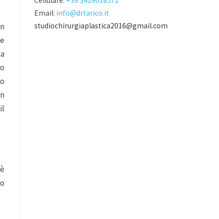
Cellulare:
+39 3429028572
Email:
info@drtarico.it
studiochirurgiaplastica2016@gmail.com
in
ee
la
 o
ro
un
il
 è
co