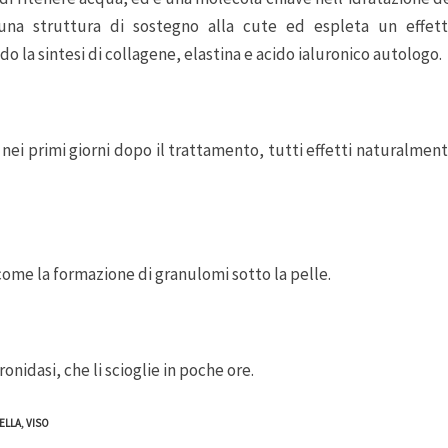
una struttura di sostegno alla cute ed espleta un effet
o la sintesi di collagene, elastina e acido ialuronico autologo.
nei primi giorni dopo il trattamento, tutti effetti naturalmen
ome la formazione di granulomi sotto la pelle.
nidasi, che li scioglie in poche ore.
ELLA
,
VISO