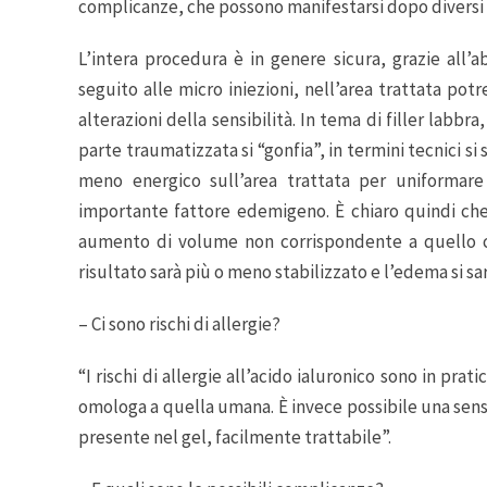
complicanze, che possono manifestarsi dopo diversi 
L’intera procedura è in genere sicura, grazie all’a
seguito alle micro iniezioni, nell’area trattata 
alterazioni della sensibilità. In tema di filler labbra
parte traumatizzata si “gonfia”, in termini tecnici 
meno energico sull’area trattata per uniformare 
importante fattore edemigeno. È chiaro quindi che 
aumento di volume non corrispondente a quello che
risultato sarà più o meno stabilizzato e l’edema si sar
– Ci sono rischi di allergie?
“I rischi di allergie all’acido ialuronico sono in pra
omologa a quella umana. È invece possibile una sensi
presente nel gel, facilmente trattabile”.