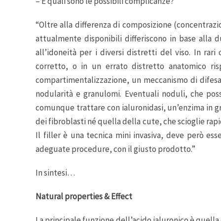
– E quali sono le possibili complicanze?
“Oltre alla differenza di composizione (concentrazio
attualmente disponibili differiscono in base alla du
all’idoneità per i diversi distretti del viso. In r
corretto, o in un errato distretto anatomico ri
compartimentalizzazione, un meccanismo di difesa 
nodularità e granulomi. Eventuali noduli, che pos
comunque trattare con ialuronidasi, un’enzima in gra
dei fibroblasti né quella della cute, che scioglie rap
Il filler è una tecnica mini invasiva, deve però 
adeguate procedure, con il giusto prodotto.”
In sintesi…
Natural properties & Effect
La principale funzione dell’acido ialuronico è quella