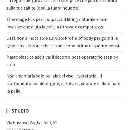
La regola del girovita: il test semplice che può dirti molto
sulla tua salute (e sulla tua silhouette)
Thermage FLX per i polpacci: il lifting naturale e non
invasivo che aiuta la pelle a ritrovare compattezza
L’età non si nota solo sul viso: Profhilo®body per gomiti e
ginocchia, le zone che ti tradiscono prima di quanto pensi
Mastoplastica additiva: il decorso post operatorio step by
step
Non chiamarla solo pulizia del viso: Hydrafacial, il
trattamento per detergere, esfoliare, idratare e illuminare
la pelle
STUDIO
Via Gustavo Vagliasindi, 52