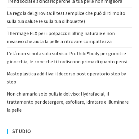
Trend social e skincare: perché la tua pelle non migliora
La regola del girovita: il test semplice che può dirti molto
sulla tua salute (e sulla tua silhouette)
Thermage FLX per i polpacci: il lifting naturale e non
invasivo che aiuta la pelle a ritrovare compattezza
L’età non si nota solo sul viso: Profhilo®body per gomiti e
ginocchia, le zone che ti tradiscono prima di quanto pensi
Mastoplastica additiva: il decorso post operatorio step by
step
Non chiamarla solo pulizia del viso: Hydrafacial, il
trattamento per detergere, esfoliare, idratare e illuminare
la pelle
STUDIO