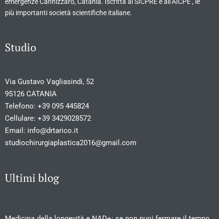
emergenze Cannizzaro, Catania. Iscritta al SICPRE e all’AICPE , le
più importanti società scientifiche italiane.
Studio
Via Gustavo Vagliasindi, 52
95126 CATANIA
Telefono:
+39 095 445824
Cellulare:
+39 3429028572
Email:
info@drtarico.it
studiochirurgiaplastica2016@gmail.com
Ultimi blog
Medicina della longevità e NAD+: se non puoi fermare il tempo,