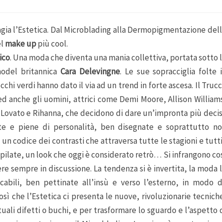
gia l’Estetica. Dal Microblading alla Dermopigmentazione del
el
make up
più cool.
ico
. Una moda che diventa una mania collettiva, portata sotto 
model britannica
Cara Delevingne
. Le sue sopracciglia folte 
cchi verdi hanno dato il via ad un trend in forte ascesa. Il Truc
 anche gli uomini, attrici come Demi Moore, Allison William
 Lovato e Rihanna, che decidono di dare un’impronta più deci
ite e piene di personalità, ben disegnate e soprattutto n
 un codice dei contrasti che attraversa tutte le stagioni e tutti
epilate, un look che oggi è considerato retrò… Si infrangono co
ere sempre in discussione. La tendenza si è invertita, la moda 
cabili, ben pettinate all’insù e verso l’esterno, in modo 
osì che l’Estetica ci presenta le nuove, rivoluzionarie tecnich
li difetti o buchi, e per trasformare lo sguardo e l’aspetto 