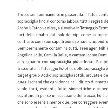
Trucco semipermanente in passerella: il Tatoo conta
sopracciglia fino al contorno labbra, tutti i segreti d
Anche il Tatoo va oltre, e si evolve in
Tatuaggio Estet
luci della ribalta dal look dei vip, come la top 
contrasto con i suoi capelli biondi e i suoi stupendi o
Semipermanente contamina tutti, Teen ager, Milf ed
Angelina Jolie, Camilla Belle, o cantanti come Demi
allo sguardo con
sopracciglia più intense
. Scolp
trascurate. Il Tatuaggio Estetico delle sopracciglia è
target group. Addio sopracciglia sottili, arcuate e d
quegli schemi che ogni donna ha il diritto di rimett
vuole forti, evidenti, folte, simmetriche e impec
costituire di per sé un accessorio del trucco. Ed è c
che sono essenzialmente due, per correggere eventua