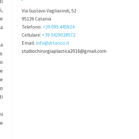
di
i,
Via Gustavo Vagliasindi, 52
re
95126 Catania
Telefono:
+39 095 445824
ma
Cellulare:
+39 3429028572
Email:
info@drtarico.it
la
studiochirurgiaplastica2016@gmail.com
a.
to
ne
he
to
ti
ni
me