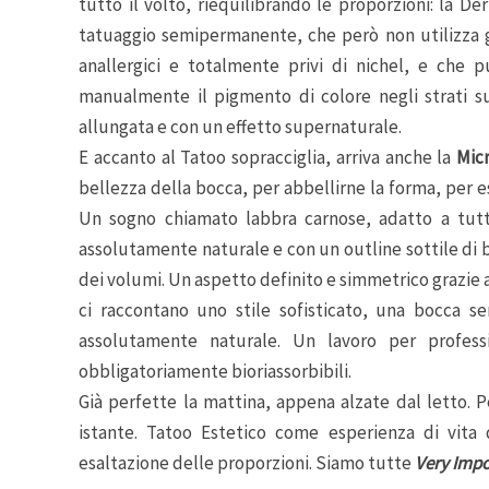
tutto il volto, riequilibrando le proporzioni: la D
tatuaggio semipermanente, che però non utilizza gli
anallergici e totalmente privi di nichel, e che p
manualmente il pigmento di colore negli strati su
allungata e con un effetto supernaturale.
E accanto al Tatoo sopracciglia, arriva anche la
Mic
bellezza della bocca, per abbellirne la forma, per esa
Un sogno chiamato labbra carnose, adatto a tutti
assolutamente naturale e con un outline sottile di 
dei volumi. Un aspetto definito e simmetrico grazie ad
ci raccontano uno stile sofisticato, una bocca 
assolutamente naturale. Un lavoro per profession
obbligatoriamente bioriassorbibili.
Già perfette la mattina, appena alzate dal letto. P
istante. Tatoo Estetico come esperienza di vita
esaltazione delle proporzioni. Siamo tutte
Very Impo