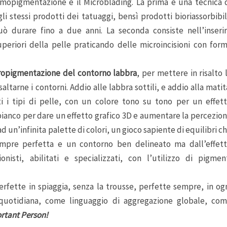
ermopigmentazione e il Microblading. La prima è una tecnica 
 stessi prodotti dei tatuaggi, bensì prodotti bioriassorbibil
uò durare fino a due anni. La seconda consiste nell’inseri
periori della pelle praticando delle microincisioni con for
ropigmentazione del contorno labbra
, per mettere in risalto 
ltarne i contorni. Addio alle labbra sottili, e addio alla matit
 i tipi di pelle, con un colore tono su tono per un effet
bianco per dare un effetto grafico 3D e aumentare la percezio
 un’infinita palette di colori, un gioco sapiente di equilibri c
sempre perfetta e un contorno ben delineato ma dall’effet
isti, abilitati e specializzati, con l’utilizzo di pigmen
erfette in spiaggia, senza la trousse, perfette sempre, in og
 quotidiana, come linguaggio di aggregazione globale, co
rtant Person!