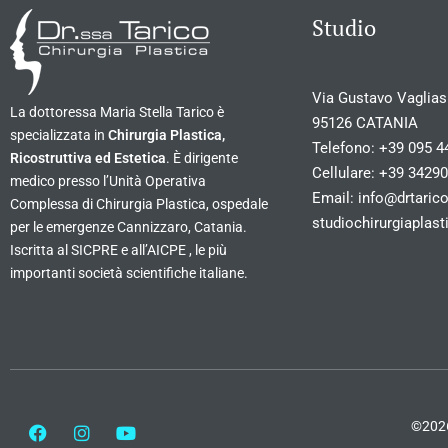
Studio
Via Gustavo Vagliasi
La dottoressa Maria Stella Tarico è
95126 CATANIA
specializzata in
Chirurgia Plastica,
Telefono:
+39 095 4
Ricostruttiva ed Estetica
. È dirigente
Cellulare:
+39 3429
medico presso l’Unità Operativa
Email:
info@drtarico
Complessa di Chirurgia Plastica, ospedale
studiochirurgiapla
per le emergenze Cannizzaro, Catania.
Iscritta al SICPRE e all’AICPE , le più
importanti società scientifiche italiane.
©2026