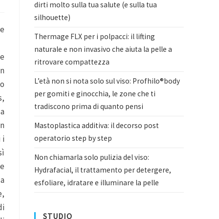
dirti molto sulla tua salute (e sulla tua
silhouette)
le
Thermage FLX per i polpacci: il lifting
naturale e non invasivo che aiuta la pelle a
le
ritrovare compattezza
in
L’età non si nota solo sul viso: Profhilo®body
co
per gomiti e ginocchia, le zone che ti
s,
tradiscono prima di quanto pensi
sa
on
Mastoplastica additiva: il decorso post
operatorio step by step
 i
sì
Non chiamarla solo pulizia del viso:
le
Hydrafacial, il trattamento per detergere,
da
esfoliare, idratare e illuminare la pelle
e,
di
STUDIO