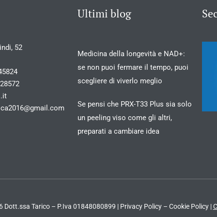
Ultimi blog
Se
ndi, 52
Medicina della longevità e NAD+:
se non puoi fermare il tempo, puoi
45824
scegliere di viverlo meglio
028572
.it
Se pensi che PRX-T33 Plus sia solo
stica2016@gmail.com
un peeling viso come gli altri,
preparati a cambiare idea
 Dott.ssa Tarico – P.Iva 01848080899 |
Privacy Policy
–
Cookie Policy
|
C