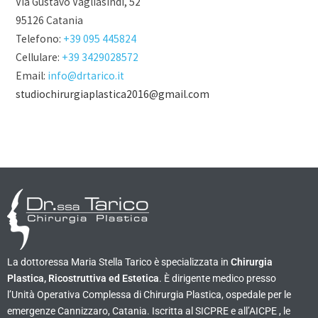
Via Gustavo Vagliasindi, 52
95126 Catania
Telefono:
+39 095 445824
Cellulare:
+39 3429028572
Email:
info@drtarico.it
studiochirurgiaplastica2016@gmail.com
La dottoressa Maria Stella Tarico è specializzata in
Chirurgia
Plastica, Ricostruttiva ed Estetica
. È dirigente medico presso
l’Unità Operativa Complessa di Chirurgia Plastica, ospedale per le
emergenze Cannizzaro, Catania. Iscritta al SICPRE e all’AICPE , le