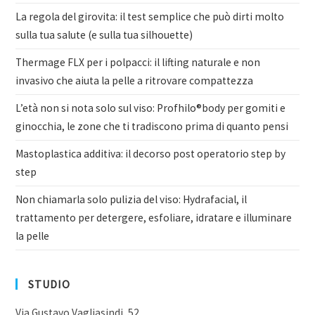
La regola del girovita: il test semplice che può dirti molto
sulla tua salute (e sulla tua silhouette)
Thermage FLX per i polpacci: il lifting naturale e non
invasivo che aiuta la pelle a ritrovare compattezza
L’età non si nota solo sul viso: Profhilo®body per gomiti e
ginocchia, le zone che ti tradiscono prima di quanto pensi
Mastoplastica additiva: il decorso post operatorio step by
step
Non chiamarla solo pulizia del viso: Hydrafacial, il
trattamento per detergere, esfoliare, idratare e illuminare
la pelle
STUDIO
Via Gustavo Vagliasindi, 52