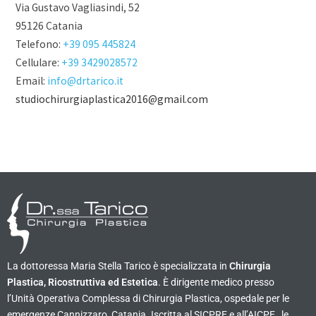
Via Gustavo Vagliasindi, 52
95126 Catania
Telefono:
+39 095 445824
Cellulare:
+39 3429028572
Email:
info@drtarico.it
studiochirurgiaplastica2016@gmail.com
La dottoressa Maria Stella Tarico è specializzata in
Chirurgia
Plastica, Ricostruttiva ed Estetica
. È dirigente medico presso
l’Unità Operativa Complessa di Chirurgia Plastica, ospedale per le
emergenze Cannizzaro, Catania. Iscritta al SICPRE e all’AICPE , le