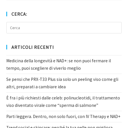
CERCA:
ARTICOLI RECENTI
Medicina della longevità e NAD+: se non puoi fermare il
tempo, puoi scegliere di viverlo meglio
Se pensi che PRX-T33 Plus sia solo un peeling viso come gli
altri, preparati a cambiare idea
È fra i più richiesti dalle celeb: polinucleotidi, il trattamento
viso diventato virale come “sperma di salmone”
Parti leggera. Dentro, non solo fuori, con IV Therapy e NAD+
Trend social e skincare: perché la tua pelle non migliora