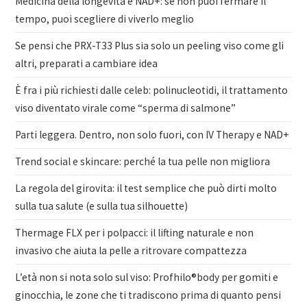
Medicina della longevità e NAD+: se non puoi fermare il
tempo, puoi scegliere di viverlo meglio
Se pensi che PRX-T33 Plus sia solo un peeling viso come gli
altri, preparati a cambiare idea
È fra i più richiesti dalle celeb: polinucleotidi, il trattamento
viso diventato virale come “sperma di salmone”
Parti leggera. Dentro, non solo fuori, con IV Therapy e NAD+
Trend social e skincare: perché la tua pelle non migliora
La regola del girovita: il test semplice che può dirti molto
sulla tua salute (e sulla tua silhouette)
Thermage FLX per i polpacci: il lifting naturale e non
invasivo che aiuta la pelle a ritrovare compattezza
L’età non si nota solo sul viso: Profhilo®body per gomiti e
ginocchia, le zone che ti tradiscono prima di quanto pensi