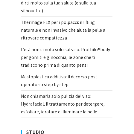
dirti molto sulla tua salute (e sulla tua
silhouette)
Thermage FLX per i polpacci: il lifting
naturale e non invasivo che aiuta la pelle a
ritrovare compattezza
L’età non si nota solo sul viso: Profhilo®body
per gomiti e ginocchia, le zone che ti
tradiscono prima di quanto pensi
Mastoplastica additiva: il decorso post
operatorio step by step
Non chiamarla solo pulizia del viso:
Hydrafacial, il trattamento per detergere,
esfoliare, idratare e illuminare la pelle
STUDIO