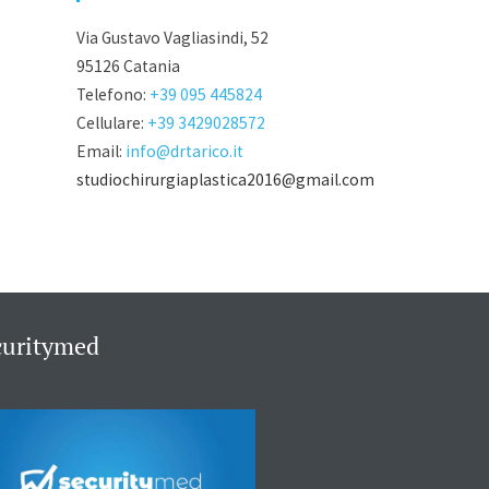
Via Gustavo Vagliasindi, 52
95126 Catania
Telefono:
+39 095 445824
Cellulare:
+39 3429028572
Email:
info@drtarico.it
studiochirurgiaplastica2016@gmail.com
curitymed