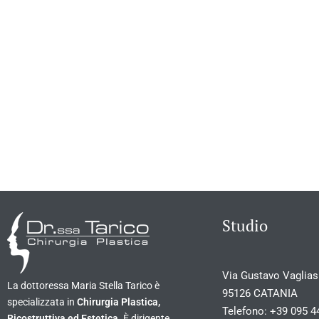
Studio
Via Gustavo Vagliasi
La dottoressa Maria Stella Tarico è
95126 CATANIA
specializzata in
Chirurgia Plastica,
Telefono:
+39 095 4
Ricostruttiva ed Estetica
. È dirigente