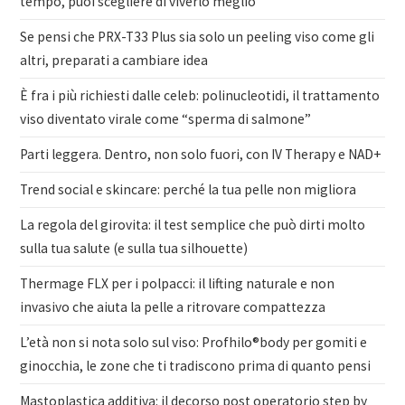
tempo, puoi scegliere di viverlo meglio
Se pensi che PRX-T33 Plus sia solo un peeling viso come gli
altri, preparati a cambiare idea
È fra i più richiesti dalle celeb: polinucleotidi, il trattamento
viso diventato virale come “sperma di salmone”
Parti leggera. Dentro, non solo fuori, con IV Therapy e NAD+
Trend social e skincare: perché la tua pelle non migliora
La regola del girovita: il test semplice che può dirti molto
sulla tua salute (e sulla tua silhouette)
Thermage FLX per i polpacci: il lifting naturale e non
invasivo che aiuta la pelle a ritrovare compattezza
L’età non si nota solo sul viso: Profhilo®body per gomiti e
ginocchia, le zone che ti tradiscono prima di quanto pensi
Mastoplastica additiva: il decorso post operatorio step by