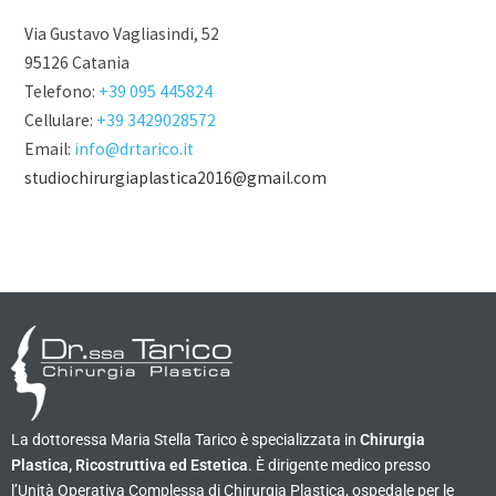
Via Gustavo Vagliasindi, 52
95126 Catania
Telefono:
+39 095 445824
Cellulare:
+39 3429028572
Email:
info@drtarico.it
studiochirurgiaplastica2016@gmail.com
La dottoressa Maria Stella Tarico è specializzata in
Chirurgia
Plastica, Ricostruttiva ed Estetica
. È dirigente medico presso
l’Unità Operativa Complessa di Chirurgia Plastica, ospedale per le