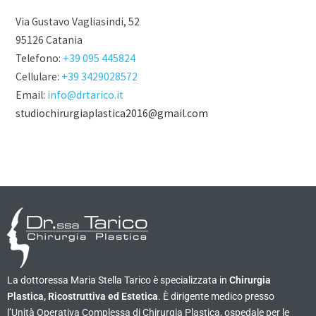
Via Gustavo Vagliasindi, 52
95126 Catania
Telefono:
+39 095 445824
Cellulare:
+39 3429028572
Email:
info@drtarico.it
studiochirurgiaplastica2016@gmail.com
La dottoressa Maria Stella Tarico è specializzata in
Chirurgia
Plastica, Ricostruttiva ed Estetica
. È dirigente medico presso
l’Unità Operativa Complessa di Chirurgia Plastica, ospedale per le