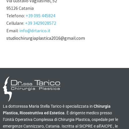
Via Gustavo Vagliasindi, 52
95126 Catania
Telefono:
+39 095 445824
Cellulare:
+39 3429028572
Email:
info@drtarico.it
studiochirurgiaplastica2016@gmail.com
La dottoressa Maria Stella Tarico è specializzata in
Chirurgia
Plastica, Ricostruttiva ed Estetica
. È dirigente medico presso
l’Unità Operativa Complessa di Chirurgia Plastica, ospedale per le
emergenze Cannizzaro, Catania. Iscritta al SICPRE e all’AICPE , le