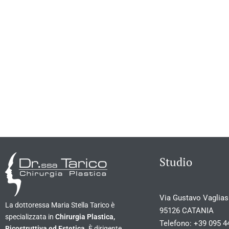
Studio
Via Gustavo Vagliasi
La dottoressa Maria Stella Tarico è
95126 CATANIA
specializzata in
Chirurgia Plastica,
Telefono:
+39 095 4
Ricostruttiva ed Estetica
. È dirigente