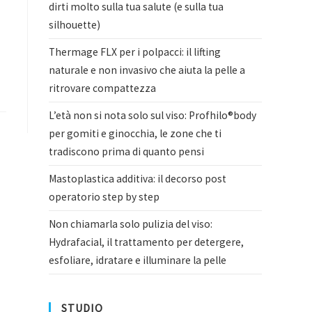
dirti molto sulla tua salute (e sulla tua
silhouette)
Thermage FLX per i polpacci: il lifting
naturale e non invasivo che aiuta la pelle a
ritrovare compattezza
L’età non si nota solo sul viso: Profhilo®body
per gomiti e ginocchia, le zone che ti
tradiscono prima di quanto pensi
Mastoplastica additiva: il decorso post
operatorio step by step
Non chiamarla solo pulizia del viso:
Hydrafacial, il trattamento per detergere,
esfoliare, idratare e illuminare la pelle
STUDIO