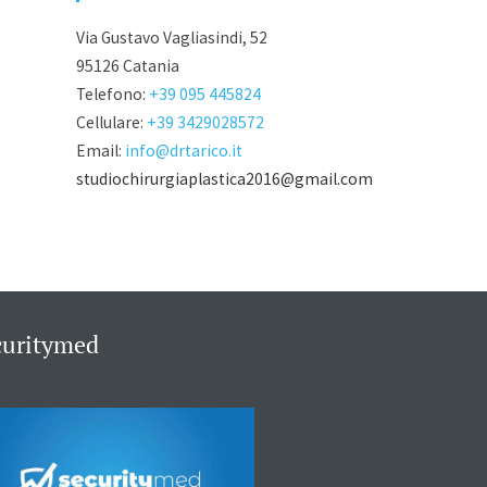
Via Gustavo Vagliasindi, 52
95126 Catania
Telefono:
+39 095 445824
Cellulare:
+39 3429028572
Email:
info@drtarico.it
studiochirurgiaplastica2016@gmail.com
curitymed