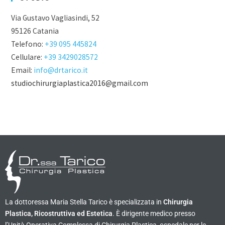
Via Gustavo Vagliasindi, 52
95126 Catania
Telefono:
+39 095 445824
Cellulare:
+39 3429028572
Email:
info@drtarico.it
studiochirurgiaplastica2016@gmail.com
La dottoressa Maria Stella Tarico è specializzata in
Chirurgia
Plastica, Ricostruttiva ed Estetica
. È dirigente medico presso
l’Unità Operativa Complessa di Chirurgia Plastica, ospedale per le