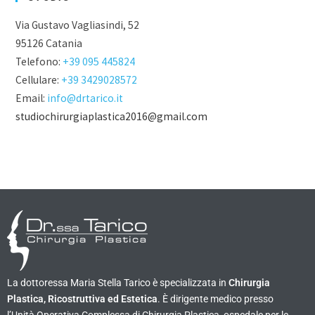
Via Gustavo Vagliasindi, 52
95126 Catania
Telefono:
+39 095 445824
Cellulare:
+39 3429028572
Email:
info@drtarico.it
studiochirurgiaplastica2016@gmail.com
La dottoressa Maria Stella Tarico è specializzata in
Chirurgia
Plastica, Ricostruttiva ed Estetica
. È dirigente medico presso
l’Unità Operativa Complessa di Chirurgia Plastica, ospedale per le