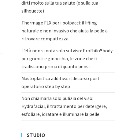
dirti molto sulla tua salute (e sulla tua
silhouette)
Thermage FLX per i polpacci: il lifting
naturale e non invasivo che aiuta la pelle a
ritrovare compattezza
L’età non si nota solo sul viso: Profhilo®body
per gomiti e ginocchia, le zone che ti
tradiscono prima di quanto pensi
Mastoplastica additiva: il decorso post
operatorio step by step
Non chiamarla solo pulizia del viso:
Hydrafacial, il trattamento per detergere,
esfoliare, idratare e illuminare la pelle
STUDIO