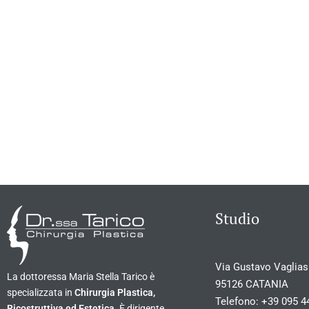
Studio
Via Gustavo Vagliasi
La dottoressa Maria Stella Tarico è
95126 CATANIA
specializzata in
Chirurgia Plastica,
Telefono:
+39 095 4
Ricostruttiva ed Estetica
. È dirigente