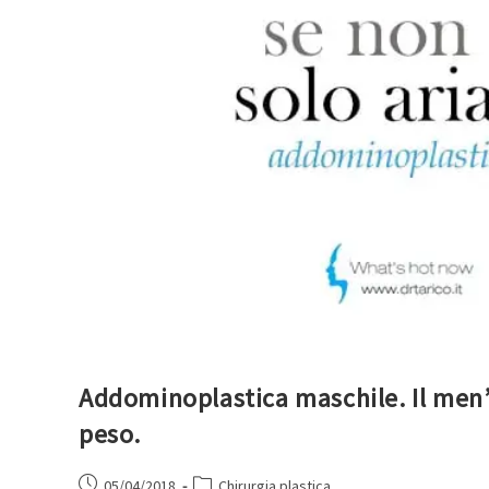
Addominoplastica maschile. Il men’s 
peso.
05/04/2018
Chirurgia plastica