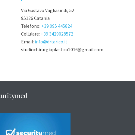
Via Gustavo Vagliasindi, 52
95126 Catania
Telefono:
+39 095 445824
Cellulare:
+39 3429028572
Email:
info@drtarico.it
studiochirurgiaplastica2016@gmail.com
curitymed