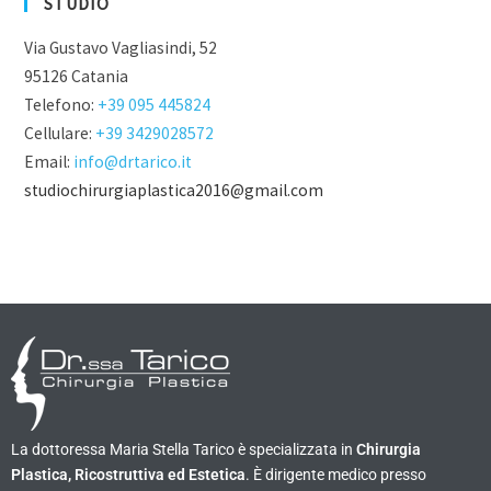
STUDIO
Via Gustavo Vagliasindi, 52
95126 Catania
Telefono:
+39 095 445824
Cellulare:
+39 3429028572
Email:
info@drtarico.it
studiochirurgiaplastica2016@gmail.com
La dottoressa Maria Stella Tarico è specializzata in
Chirurgia
Plastica, Ricostruttiva ed Estetica
. È dirigente medico presso