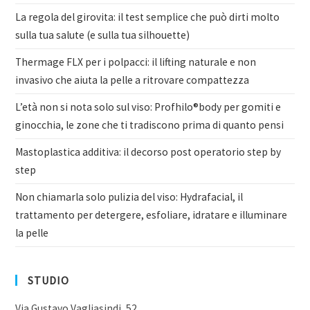
La regola del girovita: il test semplice che può dirti molto
sulla tua salute (e sulla tua silhouette)
Thermage FLX per i polpacci: il lifting naturale e non
invasivo che aiuta la pelle a ritrovare compattezza
L’età non si nota solo sul viso: Profhilo®body per gomiti e
ginocchia, le zone che ti tradiscono prima di quanto pensi
Mastoplastica additiva: il decorso post operatorio step by
step
Non chiamarla solo pulizia del viso: Hydrafacial, il
trattamento per detergere, esfoliare, idratare e illuminare
la pelle
STUDIO
Via Gustavo Vagliasindi, 52