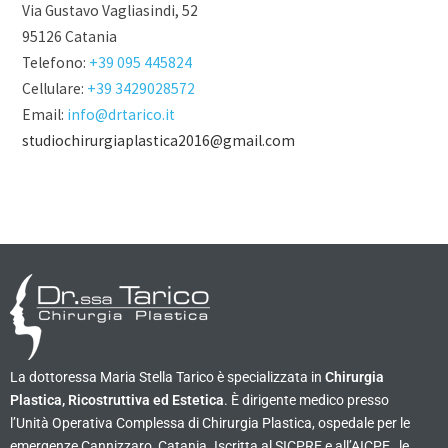
Via Gustavo Vagliasindi, 52
95126 Catania
Telefono:
+39 095 445824
Cellulare:
+39 3429028572
Email:
info@drtarico.it
studiochirurgiaplastica2016@gmail.com
La dottoressa Maria Stella Tarico è specializzata in
Chirurgia
Plastica, Ricostruttiva ed Estetica
. È dirigente medico presso
l’Unità Operativa Complessa di Chirurgia Plastica, ospedale per le
emergenze Cannizzaro, Catania. Iscritta al SICPRE e all’AICPE , le