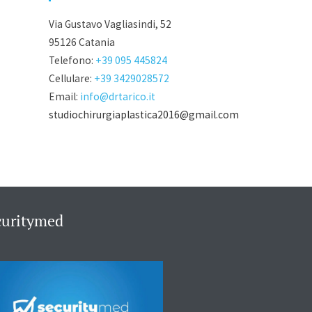
Via Gustavo Vagliasindi, 52
95126 Catania
Telefono:
+39 095 445824
Cellulare:
+39 3429028572
Email:
info@drtarico.it
studiochirurgiaplastica2016@gmail.com
curitymed