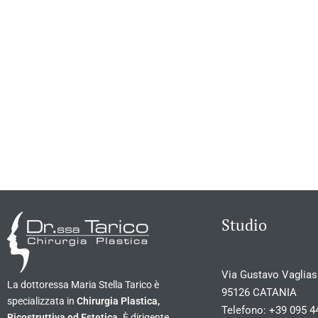
Studio
Via Gustavo Vagliasi
La dottoressa Maria Stella Tarico è
95126 CATANIA
specializzata in
Chirurgia Plastica,
Telefono:
+39 095 4
Ricostruttiva ed Estetica
. È dirigente