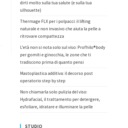
dirti molto sulla tua salute (e sulla tua
silhouette)
Thermage FLX per i polpacci: il lifting
naturale e non invasivo che aiuta la pelle a
ritrovare compattezza
L’età non si nota solo sul viso: Profhilo®body
per gomiti e ginocchia, le zone che ti
tradiscono prima di quanto pensi
Mastoplastica additiva: il decorso post
operatorio step by step
Non chiamarla solo pulizia del viso:
Hydrafacial, il trattamento per detergere,
esfoliare, idratare e illuminare la pelle
STUDIO