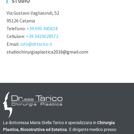
STUDIO
Via Gustavo Vagliasindi, 52
95126 Catania
Telefono:
+39 095 445824
Cellulare:
+39 3429028572
Email:
info@drtarico.it
studiochirurgiaplastica2016@gmail.com
La dottoressa Maria Stella Tarico è specializzata in
Chirurgia
Plastica, Ricostruttiva ed Estetica
. È dirigente medico presso