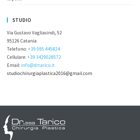
STUDIO
Via Gustavo Vagliasindi, 52
95126 Catania
Telefono:
+39 095 445824
Cellulare:
+39 3429028572
Email:
info@drtarico.it
studiochirurgiaplastica2016@gmail.com