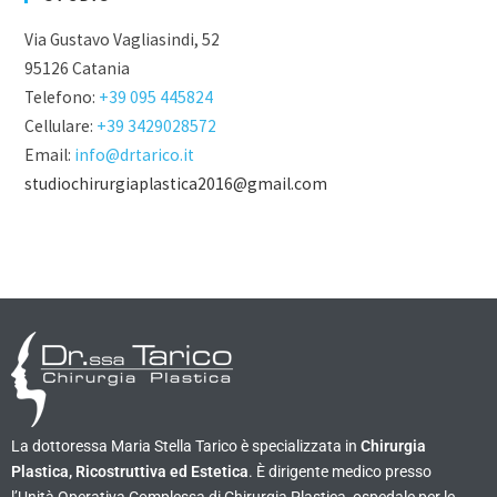
Via Gustavo Vagliasindi, 52
95126 Catania
Telefono:
+39 095 445824
Cellulare:
+39 3429028572
Email:
info@drtarico.it
studiochirurgiaplastica2016@gmail.com
La dottoressa Maria Stella Tarico è specializzata in
Chirurgia
Plastica, Ricostruttiva ed Estetica
. È dirigente medico presso
l’Unità Operativa Complessa di Chirurgia Plastica, ospedale per le