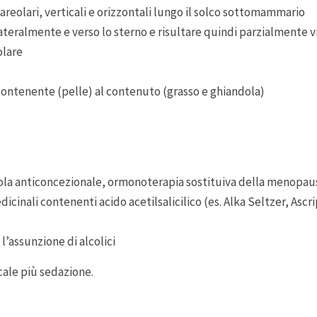
areolari, verticali e orizzontali lungo il solco sottomammario
lateralmente e verso lo sterno e risultare quindi parzialmente vis
olare
contenente (pelle) al contenuto (grasso e ghiandola)
lola anticoncezionale, ormonoterapia sostituiva della menopau
nali contenenti acido acetilsalicilico (es. Alka Seltzer, Ascript
l’assunzione di alcolici
cale più sedazione.