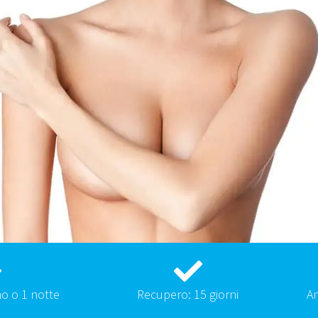
o o 1 notte
Recupero: 15 giorni
An