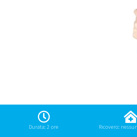
Durata: 2 ore
Ricovero: nessun