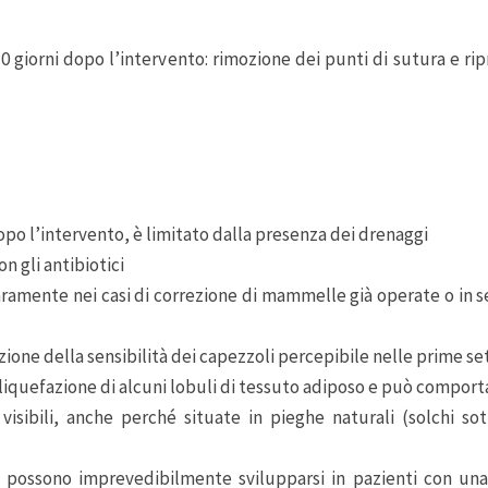
 giorni dopo l’intervento: rimozione dei punti di sutura e ripres
po l’intervento, è limitato dalla presenza dei drenaggi
n gli antibiotici
 raramente nei casi di correzione di mammelle già operate o in 
zione della sensibilità dei capezzoli percepibile nelle prime s
a liquefazione di alcuni lobuli di tessuto adiposo e può comport
visibili, anche perché situate in pieghe naturali (solchi s
che possono imprevedibilmente svilupparsi in pazienti con una