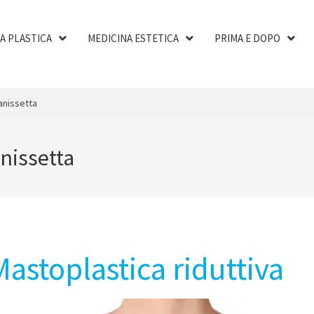
A PLASTICA
MEDICINA ESTETICA
PRIMA E DOPO
anissetta
anissetta
Mastoplastica riduttiva