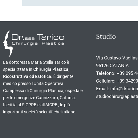
Studio
Via Gustavo Vagliasi
La dottoressa Maria Stella Tarico è
95126 CATANIA
specializzata in
Chirurgia Plastica,
Telefono:
+39 095 4
Ricostruttiva ed Estetica
. È dirigente
Cellulare:
+39 3429
medico presso l’Unità Operativa
Email:
info@drtarico
Complessa di Chirurgia Plastica, ospedale
studiochirurgiapla
per le emergenze Cannizzaro, Catania.
Iscritta al SICPRE e all’AICPE , le più
importanti società scientifiche italiane.