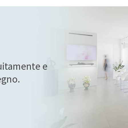
uitamente e
egno.