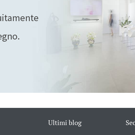
tuitamente
egno.
Ultimi blog
Se