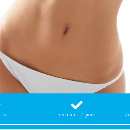
: si
Recupero: 7 giorni
An