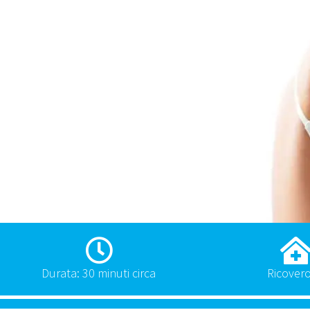
Durata: 30 minuti circa
Ricovero