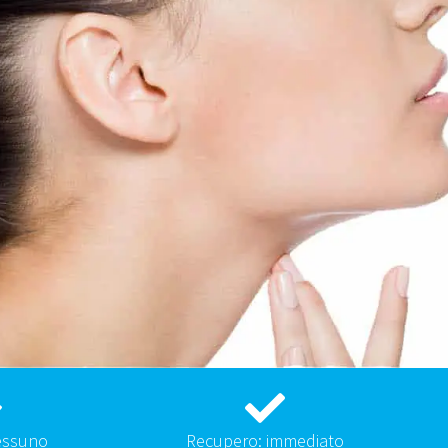
essuno
Recupero: immediato