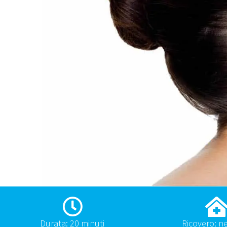
Durata: 20 minuti
Ricovero: n