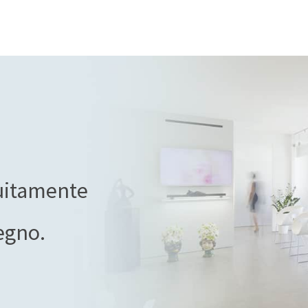
tuitamente
egno.