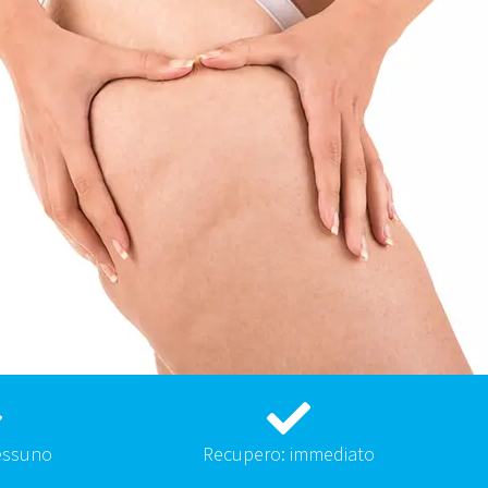
essuno
Recupero: immediato