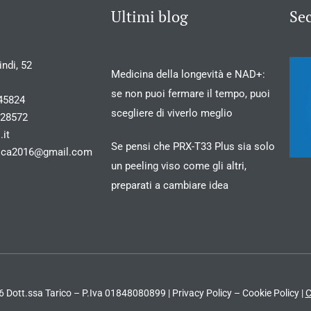
Ultimi blog
Se
ndi, 52
Medicina della longevità e NAD+:
se non puoi fermare il tempo, puoi
45824
scegliere di viverlo meglio
028572
.it
Se pensi che PRX-T33 Plus sia solo
stica2016@gmail.com
un peeling viso come gli altri,
preparati a cambiare idea
 Dott.ssa Tarico – P.Iva 01848080899 |
Privacy Policy
–
Cookie Policy
|
C