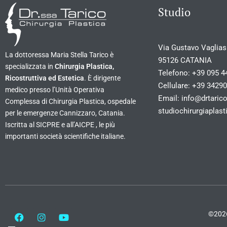
Studio
Via Gustavo Vagliasi
La dottoressa Maria Stella Tarico è
95126 CATANIA
specializzata in
Chirurgia Plastica,
Telefono:
+39 095 4
Ricostruttiva ed Estetica
. È dirigente
Cellulare:
+39 3429
medico presso l’Unità Operativa
Email:
info@drtarico
Complessa di Chirurgia Plastica, ospedale
studiochirurgiapla
per le emergenze Cannizzaro, Catania.
Iscritta al SICPRE e all’AICPE , le più
importanti società scientifiche italiane.
©2026