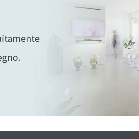
tuitamente
egno.